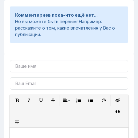
Комментариев пока-что ещё нет...
Но вы можете быть первым! Например:
расскажите о том, какие впечатления у Вас о
публикации.
Полужирный
Курсив
Подчеркнутый
Зачеркнутый
Выравнивание
Нумерованный список
Маркированный список
Вставить смайли
Вставка ск
Вставка ци
Вставка спойлера