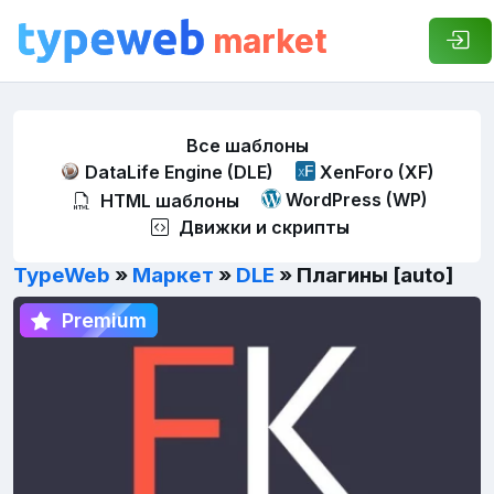
market
Все шаблоны
DataLife Engine (DLE)
XenForo (XF)
WordPress (WP)
HTML шаблоны
Движки и скрипты
TypeWeb
»
Маркет
»
DLE
» Плагины [auto]
Premium
Premium