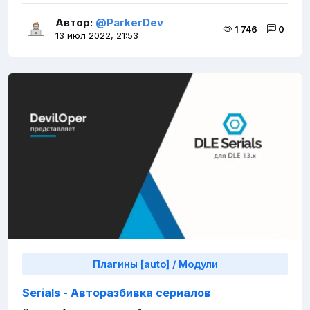
Автор:
@ParkerDev
1 746
0
13 июл 2022, 21:53
Плагины [auto]
/
Модули
Serials - Авторазбивка сериалов