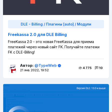
DLE - Billing
/
Плагины [auto]
/
Модули
Freekassa 2.0 для DLE Billing
FreeKassa 2.0 - это новая FreeKassa для приема
платежей через новый сайт FK. Получайте платежи
FK с DLE-Billing!
Автор:
@TypeWeb
4 775
10
21 янв 2022, 19:52