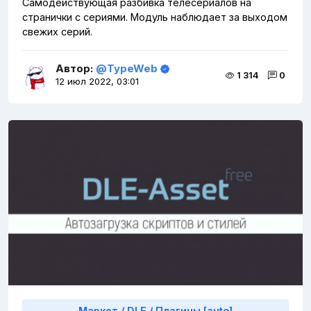
Самодействующая разбивка телесериалов на
странички с сериями. Модуль наблюдает за выходом
свежих серий.
Автор:
@TypeWeb
1 314
0
12 июл 2022, 03:01
Маркет
/
DLE
/
Плагины [auto]