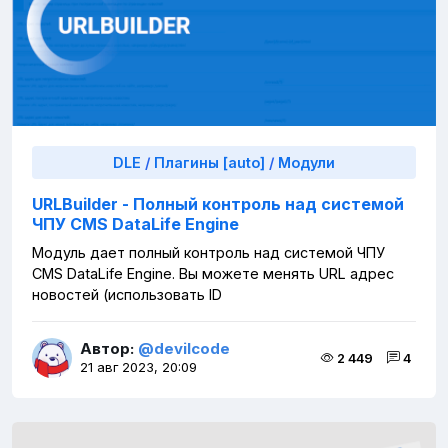
DLE
/
Плагины [auto]
/
Модули
URLBuilder - Полный контроль над системой
ЧПУ CMS DataLife Engine
Модуль дает полный контроль над системой ЧПУ
CMS DataLife Engine. Вы можете менять URL адрес
новостей (использовать ID
Автор:
@devilcode
2 449
4
21 авг 2023, 20:09