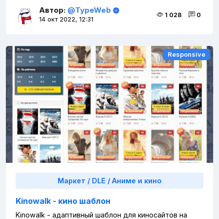
Автор:
@TypeWeb
1 028
0
14 окт 2022, 12:31
Responsive
Responsive
Маркет
/
DLE
/
Аниме и кино
Kinowalk - кино шаблон
Kinowalk - адаптивный шаблон для киносайтов на