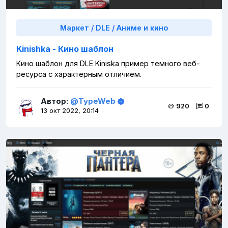
Маркет
/
DLE
/
Аниме и кино
Kinishka - Кино шаблон
Кино шаблон для DLE Kiniska пример темного веб-
ресурса с характерным отличием.
Автор:
@TypeWeb
920
0
13 окт 2022, 20:14