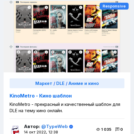
Responsive
Responsive
Маркет
/
DLE
/
Аниме и кино
KinoMetro - Кино шаблон
KinoMetro - прекрасный и качественный шаблон для
DLE на тему кино онлайн.
Автор:
@TypeWeb
1 035
0
14 окт 2022, 12:38