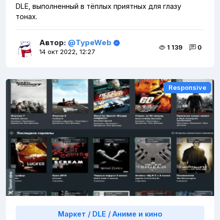
DLE, выполненный в тёплых приятных для глазу
тонах.
Автор:
@TypeWeb
1 139
0
14 окт 2022, 12:27
Responsive
Responsive
Маркет
/
DLE
/
Аниме и кино