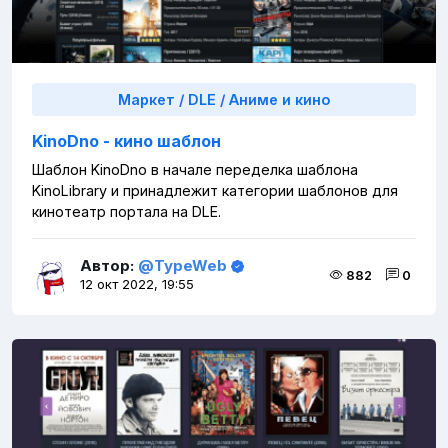
Маркет
/
DLE
/
Аниме и кино
KinoDno - кино шаблон
Шаблон KinoDno в начале переделка шаблона
KinoLibrary и принадлежит категории шаблонов для
кинотеатр портала на DLE.
Автор:
@TypeWeb
882
0
12 окт 2022, 19:55