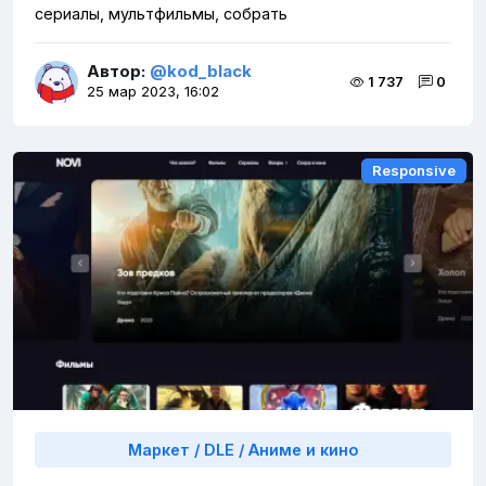
сериалы, мультфильмы, собрать
Автор:
@kod_black
1 737
0
25 мар 2023, 16:02
Responsive
Responsive
Маркет
/
DLE
/
Аниме и кино