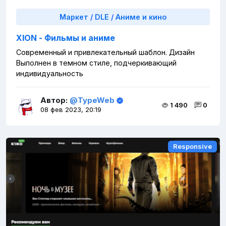
Маркет
/
DLE
/
Аниме и кино
XION - Фильмы и аниме
Современный и привлекательный шаблон. Дизайн
Выполнен в темном стиле, подчеркивающий
индивидуальность
Автор:
@TypeWeb
1 490
0
08 фев 2023, 20:19
Responsive
Responsive