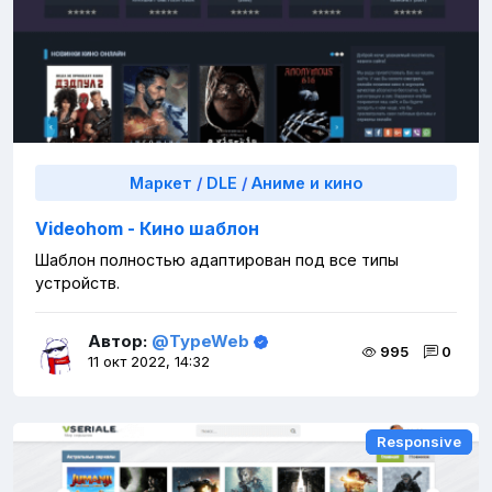
Маркет
/
DLE
/
Аниме и кино
Videohom - Кино шаблон
Шаблон полностью адаптирован под все типы
устройств.
Автор:
@TypeWeb
995
0
11 окт 2022, 14:32
Responsive
Responsive