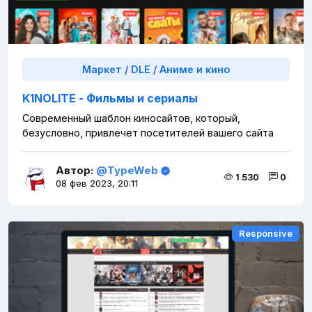
Маркет
/
DLE
/
Аниме и кино
K1NOLITE - Фильмы и сериалы
Современный шаблон киносайтов, который,
безусловно, привлечет посетителей вашего сайта
Автор:
@TypeWeb
1 530
0
08 фев 2023, 20:11
Responsive
Responsive