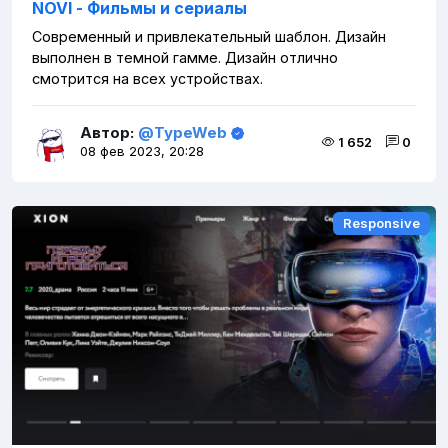
NOVI - Фильмы и сериалы
Современный и привлекательный шаблон. Дизайн
выполнен в темной гамме. Дизайн отлично
смотрится на всех устройствах.
Автор:
@TypeWeb
1 652
0
08 фев 2023, 20:28
Responsive
Responsive