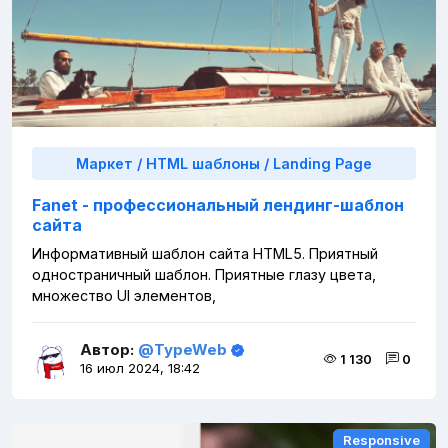
Маркет
/
HTML шаблоны
/
Landing Page
Fanet - профессиональный лендинг-шаблон
сайта
Информативный шаблон сайта HTML5. Приятный
одностраничный шаблон. Приятные глазу цвета,
множество UI элементов,
Автор:
@TypeWeb
1 130
0
16 июл 2024, 18:42
Responsive
Responsive