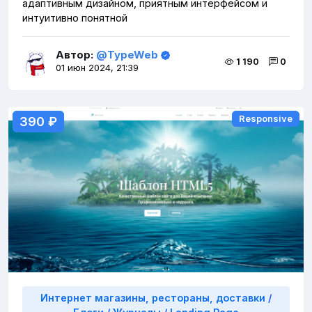
адаптивным дизайном, приятным интерфейсом и
интуитивно понятной
Автор:
@TypeWeb
1 190
0
01 июн 2024, 21:39
Responsive
Responsive
390 ₽
390 ₽
Интернет магазины, рестораны, доставки
/