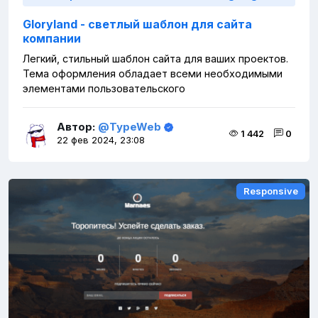
Gloryland - светлый шаблон для сайта
компании
Легкий, стильный шаблон сайта для ваших проектов.
Тема оформления обладает всеми необходимыми
элементами пользовательского
Автор:
@TypeWeb
1 442
0
22 фев 2024, 23:08
Responsive
Responsive