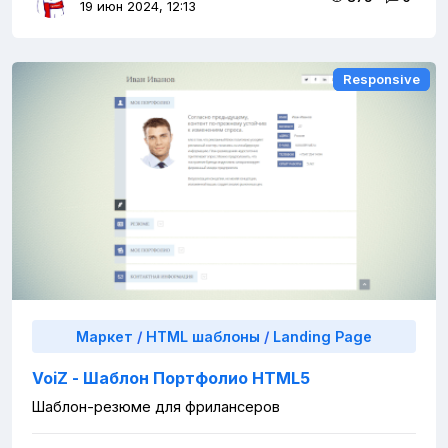
19 июн 2024, 12:13
Responsive
Responsive
Маркет
/
HTML шаблоны
/
Landing Page
VoiZ - Шаблон Портфолио HTML5
Шаблон-резюме для фрилансеров