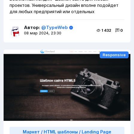
проектов. Универсальный дизайн вполне подойдет
для любых предприятий или отдельных
Автор:
@TypeWeb
1 432
0
08 мар 2024, 23:30
Responsive
Responsive
Маркет
/
HTML шаблоны
/
Landing Page