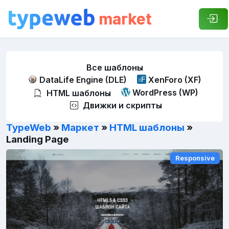
market
Все шаблоны
DataLife Engine (DLE)
XenForo (XF)
WordPress (WP)
HTML шаблоны
Движки и скрипты
TypeWeb
»
Маркет
»
HTML шаблоны
»
Landing Page
Responsive
Responsive