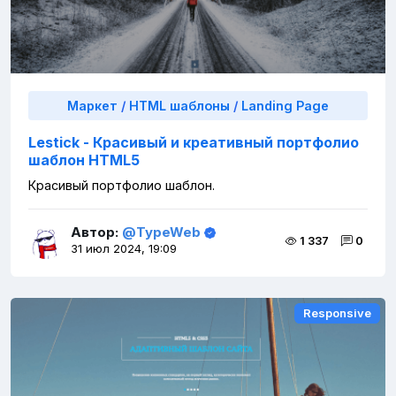
Маркет
/
HTML шаблоны
/
Landing Page
Lestick - Красивый и креативный портфолио
шаблон HTML5
Красивый портфолио шаблон.
Автор:
@TypeWeb
1 337
0
31 июл 2024, 19:09
Responsive
Responsive