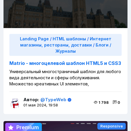
Landing Page
/
HTML шаблоны
/
Интернет
магазины, рестораны, доставки
/
Блоги /
Журналы
Matrio - многоцелевой шаблон HTML5 и CSS3
Универсальный многостраничный шаблон для любого
вида деятельности и сферы обслуживания.
Множество креативных UI элементов,
Автор:
@TypeWeb
1 798
0
01 мая 2024, 19:58
Responsive
Responsive
Premium
Premium