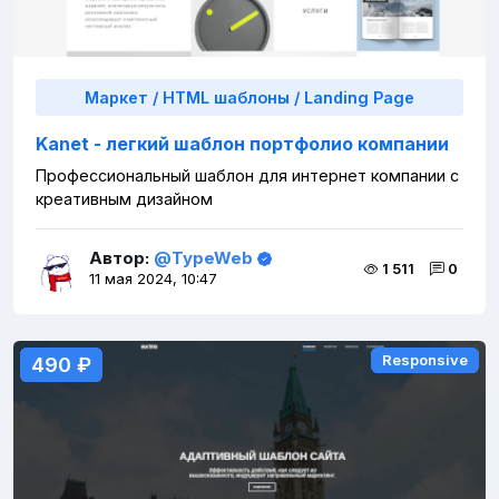
Маркет
/
HTML шаблоны
/
Landing Page
Kanet - легкий шаблон портфолио компании
Профессиональный шаблон для интернет компании с
креативным дизайном
Автор:
@TypeWeb
1 511
0
11 мая 2024, 10:47
Responsive
Responsive
490 ₽
490 ₽