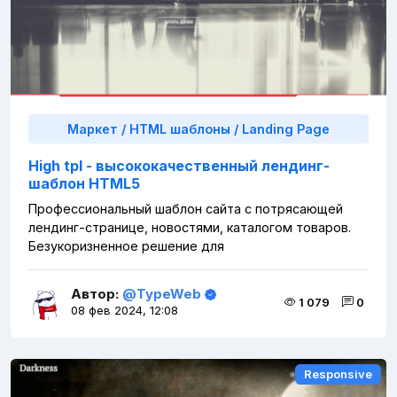
Маркет
/
HTML шаблоны
/
Landing Page
High tpl - высококачественный лендинг-
шаблон HTML5
Профессиональный шаблон сайта с потрясающей
лендинг-странице, новостями, каталогом товаров.
Безукоризненное решение для
Автор:
@TypeWeb
1 079
0
08 фев 2024, 12:08
Responsive
Responsive