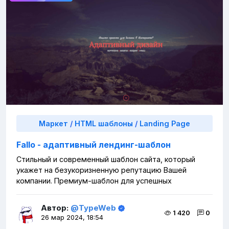
Маркет
/
HTML шаблоны
/
Landing Page
Fallo - адаптивный лендинг-шаблон
Стильный и современный шаблон сайта, который
укажет на безукоризненную репутацию Вашей
компании. Премиум-шаблон для успешных
Автор:
@TypeWeb
1 420
0
26 мар 2024, 18:54