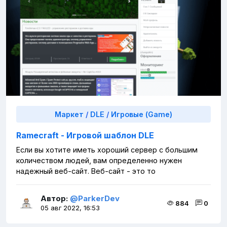
Маркет
/
DLE
/
Игровые (Game)
Ramecraft - Игровой шаблон DLE
Если вы хотите иметь хороший сервер с большим
количеством людей, вам определенно нужен
надежный веб-сайт. Веб-сайт - это то
Автор:
@ParkerDev
884
0
05 авг 2022, 16:53