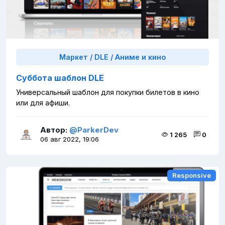
Маркет
/
DLE
/
Аниме и кино
Суббота шаблон DLE
Универсальный шаблон для покупки билетов в кино
или для афиши.
Автор:
@ParkerDev
1 265
0
06 авг 2022, 19:06
Responsive
Responsive