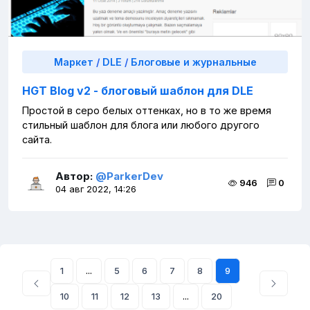
Маркет
/
DLE
/
Блоговые и журнальные
HGT Blog v2 - блоговый шаблон для DLE
Простой в серо белых оттенках, но в то же время
стильный шаблон для блога или любого другого
сайта.
Автор:
@ParkerDev
946
0
04 авг 2022, 14:26
1
...
5
6
7
8
9
10
11
12
13
...
20