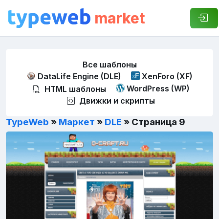
market
Все шаблоны
DataLife Engine (DLE)
XenForo (XF)
WordPress (WP)
HTML шаблоны
Движки и скрипты
TypeWeb
»
Маркет
»
DLE
» Страница 9