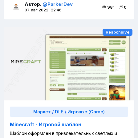
Автор:
@ParkerDev
981
0
07 авг 2022, 22:46
Responsive
Responsive
Маркет
/
DLE
/
Игровые (Game)
Minecraft - Игровой шаблон
Шаблон оформлен в привлекательных светлых и